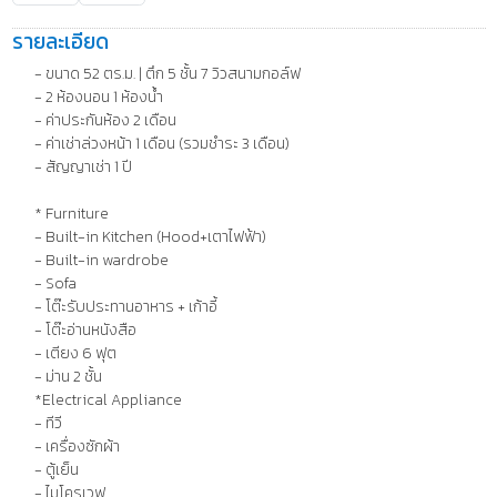
รายละเอียด
- ขนาด 52 ตร.ม. | ตึก 5 ชั้น 7 วิวสนามกอล์ฟ
- 2 ห้องนอน 1 ห้องน้ำ
- ค่าประกันห้อง 2 เดือน
- ค่าเช่าล่วงหน้า 1 เดือน (รวมชำระ 3 เดือน)
- สัญญาเช่า 1 ปี
* Furniture
- Built-in Kitchen (Hood+เตาไฟฟ้า)
- Built-in wardrobe
- Sofa
- โต๊ะรับประทานอาหาร + เก้าอี้
- โต๊ะอ่านหนังสือ
- เตียง 6 ฟุต
- ม่าน 2 ชั้น
*Electrical Appliance
- ทีวี
- เครื่องซักผ้า
- ตู้เย็น
- ไมโครเวฟ