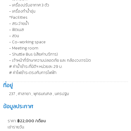
- เครื่องปรับอากาศ 3 ตัว
- เครื่องทำน้ำอุ่น
*Facilities
- สระว่ายน้ำ
- ฟิตเนส
- สวน
- Co-working space
- Meeting room
- Shuttle Bus (เสียค่าบริการ)
- เจ้าหน้าที่รักษาความปลอดภัย และ กล้องวงจรปิด
# ค่าน้ำชำระที่นิติฯ หน่วยละ 29 บ.
# ค่าไฟชำระตรงกับการไฟฟ้า
ที่อยู่
237 , ศาลายา , พุทธมณฑล , นครปฐม
ข้อมูลประกาศ
ราคา:
฿22,000 /เดือน
เช่ารายวัน: