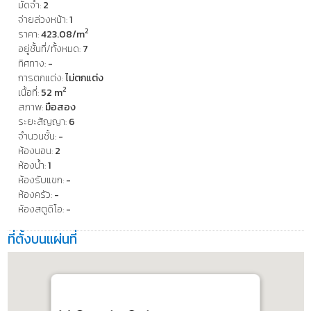
มัดจำ:
2
จ่ายล่วงหน้า:
1
2
ราคา:
423.08/m
อยู่ชั้นที่/ทั้งหมด:
7
ทิศทาง:
-
การตกแต่ง:
ไม่ตกแต่ง
2
เนื้อที่:
52 m
สภาพ:
มือสอง
ระยะสัญญา:
6
จำนวนชั้น:
-
ห้องนอน:
2
ห้องน้ำ:
1
ห้องรับแขก:
-
ห้องครัว:
-
ห้องสตูดิโอ:
-
ที่ตั้งบนแผ่นที่