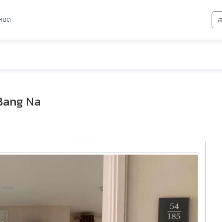
งหมด
ส
Bang Na