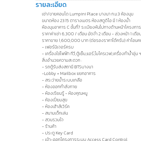
รายละเอียด
เช่า/ขายคอนโด Lumpini Place บางนา ก.ม.3 ห้องมุม
ขนาดห้อง 23.15 ตารางเมตร ห้องสตูดิโอ มี 1 ห้องน้ำ
ห้องมุมอาคาร C ชั้นที่7 ระเบียงหันไปทางด้านหน้าโครงการ
ราคาค่าเช่า 6,300 / เดือน มัดจำ 2 เดือน - ล่วงหน้า 1 เดือ
ราคาขาย 1,600,000 บาท (ต่อรองราคาได้ครับ) ค่าโอนคน
- เฟอร์นิเจอร์ครบ
- เครื่องใช่ไฟฟ้า ทีวี,ตู้เย็น,แอร์,ไมโครเวฟ,เครื่องทำน้ำอุ่น ฯ
สิ่งอำนวยความสะดวก :
- รถตู้รับส่งสถานี BTSบางนา
-Lobby + Mailbox แยกอาคาร
- สระว่ายน้ำระบบเกลือ
- ห้องออกกำลังกาย
- ห้องเรียนรู้ - ห้องคุณหนู
- ห้องเปี่ยมสุข
- ห้องเฮ้าส์เวิร์ค
- สนามเด็กเล่น
- สวนรวมใจ
- ร้านค้า
- ประตู Key Card
- เข้า-ออกโครงการระบบ Access Card Control