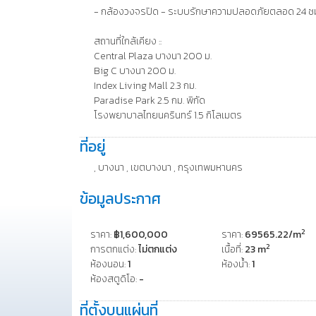
- กล้องวงจรปิด - ระบบรักษาความปลอดภัยตลอด 24 ชม
สถานที่ใกล้เคียง ::
Central Plaza บางนา 200 ม.
Big C บางนา 200 ม.
Index Living Mall 2.3 กม.
Paradise Park 2.5 กม. พิกัด
โรงพยาบาลไทยนครินทร์ 1.5 กิโลเมตร
ที่อยู่
, บางนา , เขตบางนา , กรุงเทพมหานคร
ข้อมูลประกาศ
2
ราคา:
฿1,600,000
ราคา:
69565.22/m
2
การตกแต่ง:
ไม่ตกแต่ง
เนื้อที่:
23 m
ห้องนอน:
1
ห้องน้ำ:
1
ห้องสตูดิโอ:
-
ที่ตั้งบนแผ่นที่