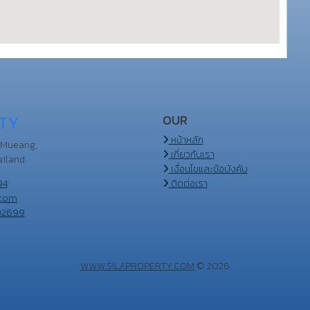
TY
OUR
หน้าหลัก
 Mueang,
เกี่ยวกับเรา
iland
เงื่อนไขและข้อบังคับ
94
ติดต่อเรา
.com
92699
WWW.SILAPROPERTY.COM
© 2026