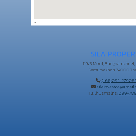
-
SILA PROPER
119/3 Moo1, Bangnamchuet,
Samutsakhon 74000 Tha
:
(+66)092-27908
silainvestor@gmail
แนะนำบริการโทร:
099-78