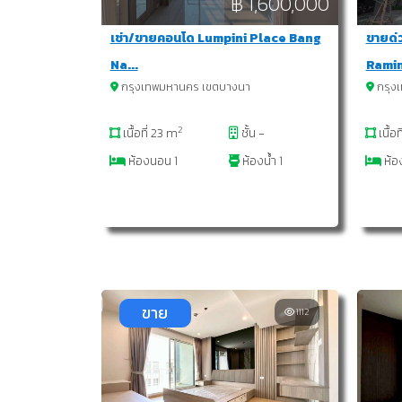
฿ 1,600,000
เช่า/ขายคอนโด Lumpini Place Bang
ขายด่
Na...
Ramin
กรุงเทพมหานคร เขตบางนา
กรุง
2
เนื้อที่ 23 m
ชั้น -
เนื้อ
ห้องนอน 1
ห้องน้ำ 1
ห้อ
ขาย
1112