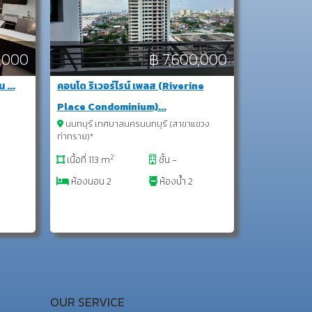
,000
฿ 7,600,000
 ...
คอนโด ริเวอร์ไรน์ เพลส (Riverine
Place Condominium)...
นนทบุรี เทศบาลนครนนทบุรี (สาขาแขวง
ท่าทราย)*
2
เนื้อที่ 113 m
ชั้น -
ห้องนอน 2
ห้องน้ำ 2
OUR SERVICE