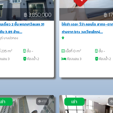
฿ 3,850,000
฿ 1
นเดี่ยว 2 ชั้น พฤกษาวิลเลจ 31
ให้เช่า เดอะ วีว่า คอนโด สาทร-ตา
ซัน 3.85 ล้าน...
ห่างจาก bts วงเวียนใหญ่...
รี บางบัวทอง
2
2
ที่ 235 m
ชั้น -
เนื้อที่ 0 m
ชั้น -
งนอน 3
ห้องน้ำ 2
ห้องนอน 3
ห้องน้ำ 2
เช่า
เช่า
4722