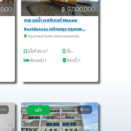
,000
฿ 9,000,000
ขาย แม่น้ำ เรสซิเดนท์ Menam
Residences เจริญกรุง กรุงเทพ...
กรุงเทพมหานคร เขตบางคอแหลม
2
เนื้อที่ 45 m
ชั้น -
ห้องนอน 1
ห้องน้ำ 1
เช่า
4352
2592