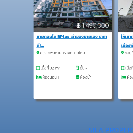
฿ 1,490,000
ขายคอนโด BPlus เจ้าของขายเอง ราคา
ให้เช่
ดี!...
เมืองพ
กรุงเทพมหานคร เขตสายไหม
ชลบุร
2
เนื้อที่ 32 m
ชั้น -
เนื้อ
ห้องนอน 1
ห้องน้ำ 1
ห้อ
SILA PROPER