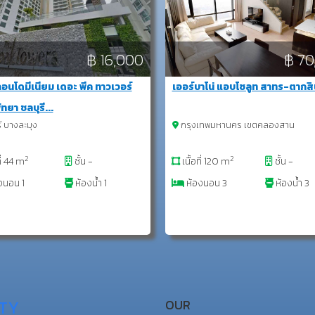
฿ 16,000
฿ 70
าคอนโดมีเนียม เดอะ พีค ทาวเวอร์
เออร์บาโน่ แอบโซลูท สาทร-ตากสิน
ัทยา ชลบุรี...
ี บางละมุง
กรุงเทพมหานคร เขตคลองสาน
2
2
ที่ 44 m
ชั้น -
เนื้อที่ 120 m
ชั้น -
งนอน 1
ห้องน้ำ 1
ห้องนอน 3
ห้องน้ำ 3
TY
OUR