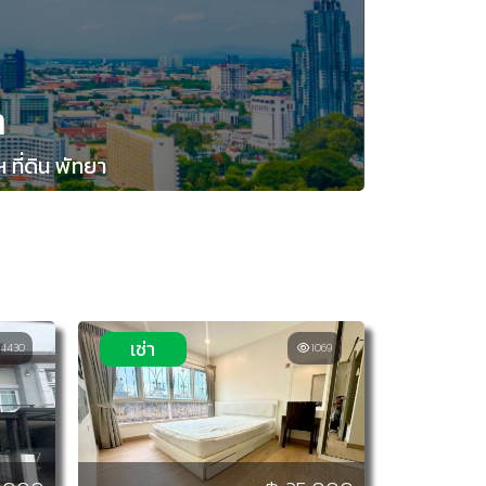
า
 ที่ดิน พัทยา
เช่า
4430
1069