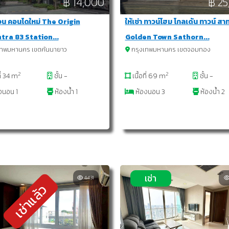
฿ 14,000
฿ 25
วน คอนโดใหม่ The Origin
ให้เช่า ทาวน์โฮม โกลเด้น ทาวน์ สา
tra 83 Station...
Golden Town Sathorn...
เทพมหานคร เขตคันนายาว
กรุงเทพมหานคร เขตจอมทอง
2
2
ที่ 34 m
ชั้น -
เนื้อที่ 69 m
ชั้น -
งนอน 1
ห้องน้ำ 1
ห้องนอน 3
ห้องน้ำ 2
เช่า
4431
เช่าแล้ว