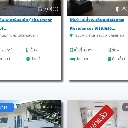
฿ 7,000
฿ 29
า ดิออสการ์คอนโด (The Oscar
ให้เช่า แม่น้ำ เรสซิเดนท์ Menam
 ...
Residences เจริญกรุง...
ทพมหานคร เขตภาษีเจริญ
กรุงเทพมหานคร เขตบางคอแหลม
2
2
ที่ 25 m
ชั้น -
เนื้อที่ 45 m
ชั้น -
งนอน 1
ห้องน้ำ 1
ห้องนอน 1
ห้องน้ำ 1
ขาย
4601
เช่าแล้ว