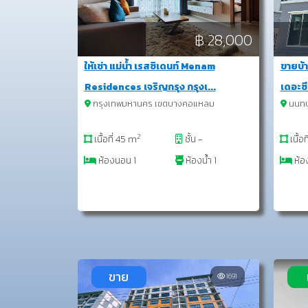
฿ 28,000
ให้เช่า แม่น้ำ เรสซิเดนท์ Menam
ขายบ้า
Residences เจริญกรุง กรุงเ...
เดอะซี
กรุงเทพมหานคร เขตบางคอแหลม
นนทบุ
2
เนื้อที่ 45 m
ชั้น -
เนื้อ
ห้องนอน 1
ห้องน้ำ 1
ห้อ
ขาย
1691