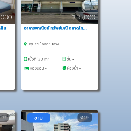
7,000
฿ 35,000
กสิน
อาคารพาณิชย์ ทรัพย์มณี ตลาดไท...
ปทุมธานี คลองหลวง
2
เนื้อที่ 138 m
ชั้น -
ห้องนอน -
ห้องน้ำ -
ขาย
4317
2314