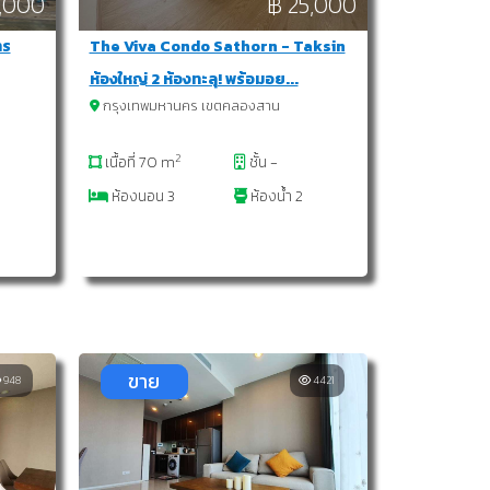
,000
฿ 25,000
ทร
The Viva Condo Sathorn - Taksin
ห้องใหญ่ 2 ห้องทะลุ! พร้อมอย...
กรุงเทพมหานคร เขตคลองสาน
2
เนื้อที่ 70 m
ชั้น -
ห้องนอน 3
ห้องน้ำ 2
ขาย
948
4421