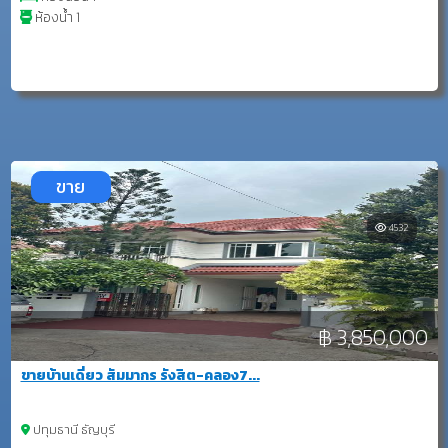
ห้องน้ำ 1
ขาย
4532
฿ 3,850,000
ขายบ้านเดี่ยว สัมมากร รังสิต-คลอง7...
ปทุมธานี ธัญบุรี