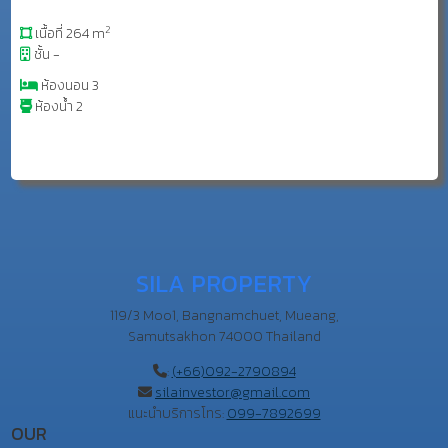
2
เนื้อที่ 264 m
ชั้น -
ห้องนอน 3
ห้องน้ำ 2
SILA PROPERTY
119/3 Moo1, Bangnamchuet, Mueang,
Samutsakhon 74000 Thailand
:
(+66)092-2790894
silainvestor@gmail.com
แนะนำบริการโทร:
099-7892699
OUR