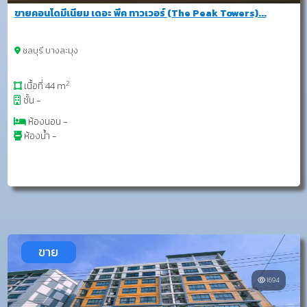
ขายคอนโดมีเนียม เดอะ พีค ทาวเวอร์ (The Peak Towers)...
ชลบุรี บางละมุง
2
เนื้อที่ 44 m
ชั้น -
ห้องนอน -
ห้องน้ำ -
ขาย
1694