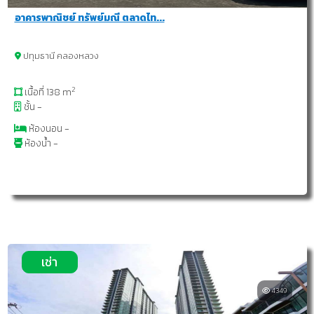
อาคารพาณิชย์ ทรัพย์มณี ตลาดไท...
ปทุมธานี คลองหลวง
2
เนื้อที่ 138 m
ชั้น -
ห้องนอน -
ห้องน้ำ -
เช่า
4349